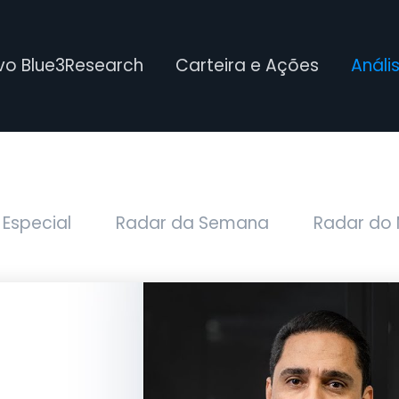
ivo Blue3Research
Carteira e Ações
Análi
 Especial
Radar da Semana
Radar do