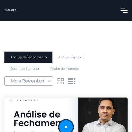
Análise de Fechamento
Análise Especial
Radar da Semana
Radar do Mercado