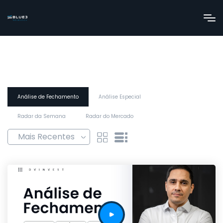
Análise de Fechamento
Análise Especial
Radar da Semana
Radar do Mercado