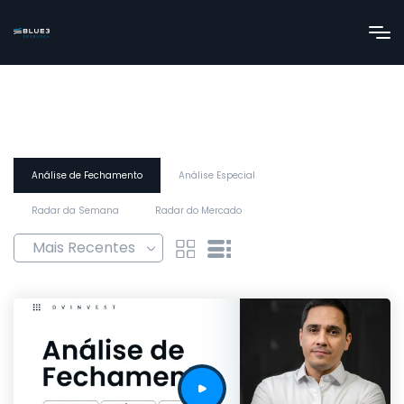
Análise de Fechamento
Análise Especial
Radar da Semana
Radar do Mercado