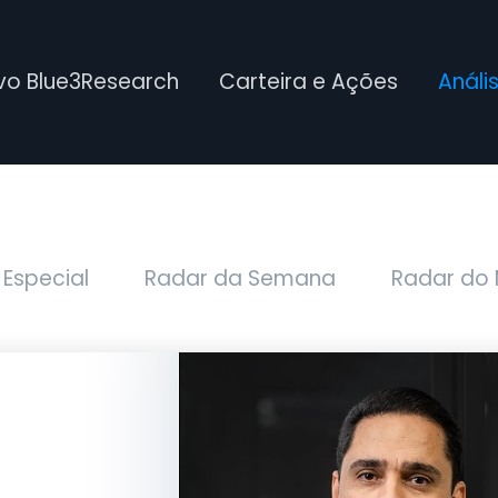
ivo Blue3Research
Carteira e Ações
Análi
 Especial
Radar da Semana
Radar do