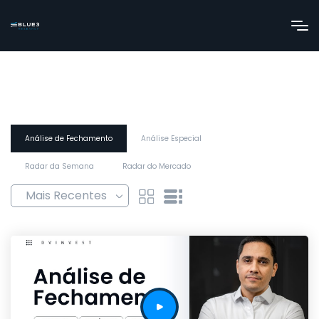
Análise de Fechamento
Análise Especial
Radar da Semana
Radar do Mercado