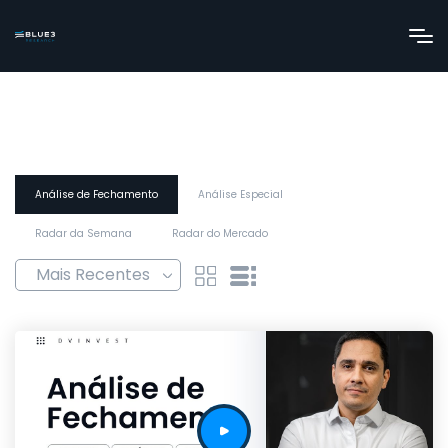
Análise de Fechamento
Análise Especial
Radar da Semana
Radar do Mercado