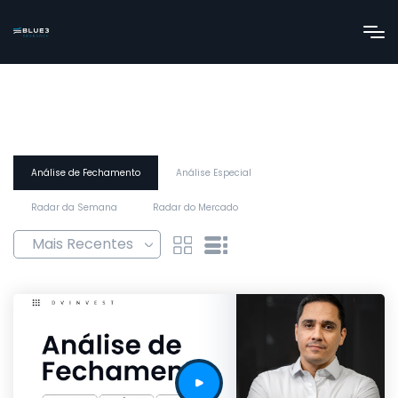
Análise de Fechamento
Análise Especial
Radar da Semana
Radar do Mercado