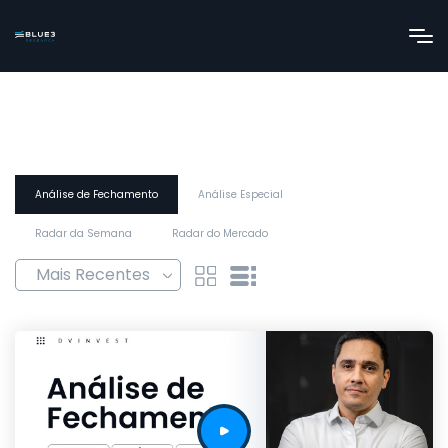
Análise de Fechamento
Análise Especial
Radar da Semana
Radar do Mercado