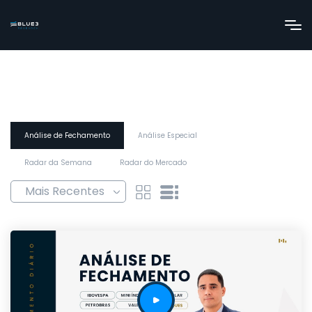
Análise de Fechamento
Análise Especial
Radar da Semana
Radar do Mercado