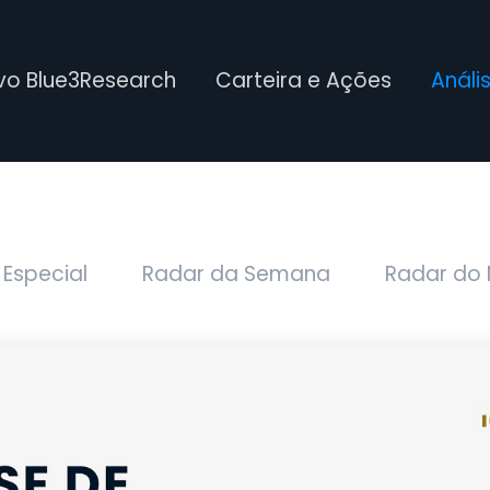
ivo Blue3Research
Carteira e Ações
Análi
 Especial
Radar da Semana
Radar do