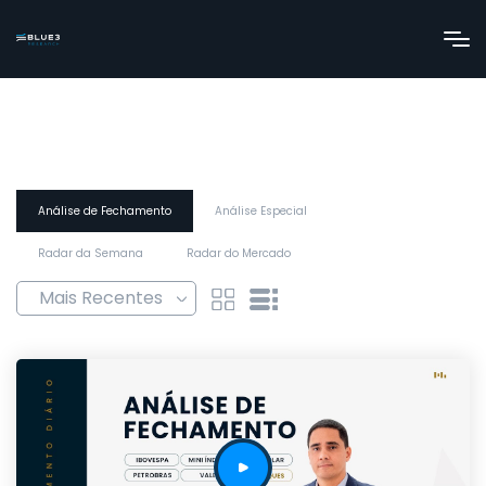
Análise de Fechamento
Análise Especial
Radar da Semana
Radar do Mercado