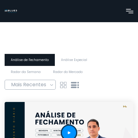
Análise de Fechamento
Análise Especial
Radar da Semana
Radar do Mercado