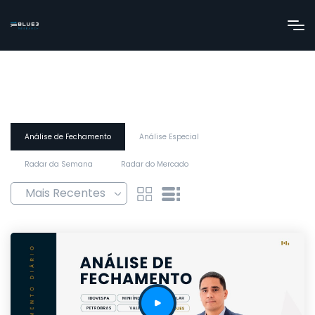
Análise de Fechamento
Análise Especial
Radar da Semana
Radar do Mercado