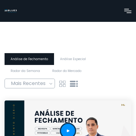
Análise de Fechamento
Análise Especial
Radar da Semana
Radar do Mercado