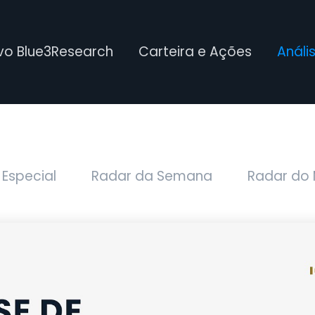
ivo Blue3Research
Carteira e Ações
Análi
 Especial
Radar da Semana
Radar do