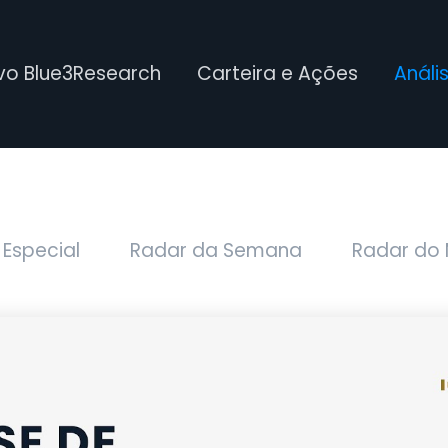
ivo Blue3Research
Carteira e Ações
Análi
 Especial
Radar da Semana
Radar do