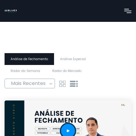
Análise de Fechamento
Análise Especial
Radar da Semana
Radar do Mercado