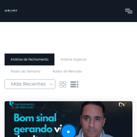
Análise de Fechamento
Análise Especial
Radar da Semana
Radar do Mercado