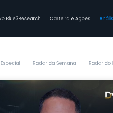
ivo Blue3Research
Carteira e Ações
Análi
 Especial
Radar da Semana
Radar do