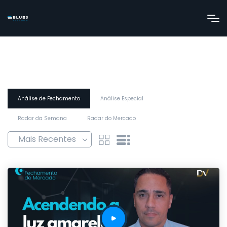
Análise de Fechamento
Análise Especial
Radar da Semana
Radar do Mercado