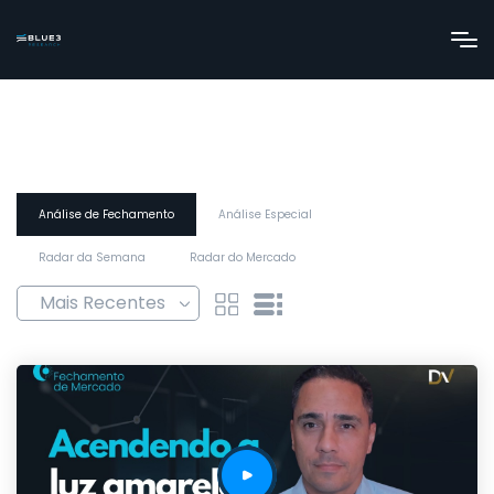
Análise de Fechamento
Análise Especial
Radar da Semana
Radar do Mercado