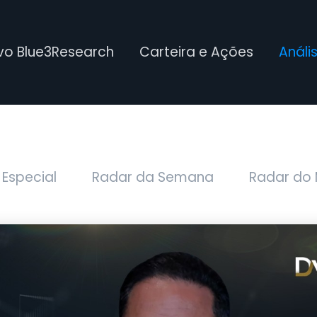
ivo Blue3Research
Carteira e Ações
Análi
 Especial
Radar da Semana
Radar do