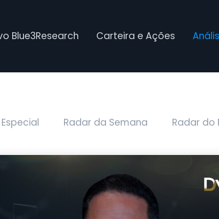
ivo Blue3Research
Carteira e Ações
Análi
 Especial
Radar da Semana
Radar do