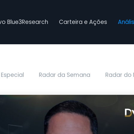
ivo Blue3Research
Carteira e Ações
Análi
 Especial
Radar da Semana
Radar do