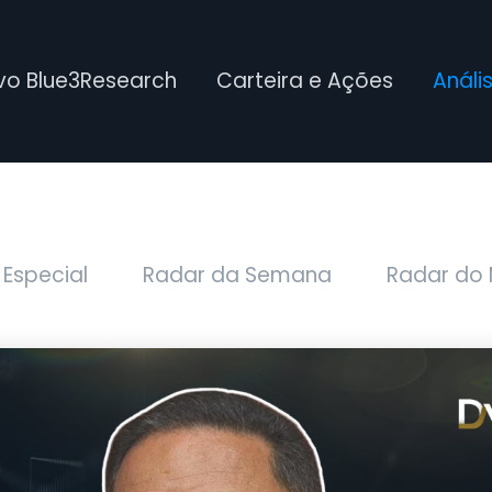
ivo Blue3Research
Carteira e Ações
Análi
 Especial
Radar da Semana
Radar do