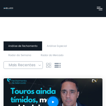
Análise de Fechamento
Análise Especial
Radar da Semana
Radar do Mercado