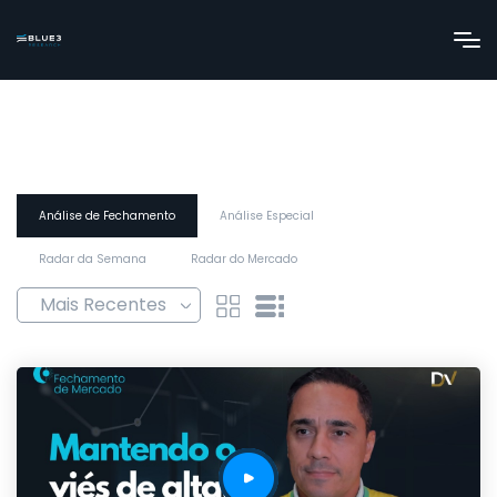
Análise de Fechamento
Análise Especial
Radar da Semana
Radar do Mercado