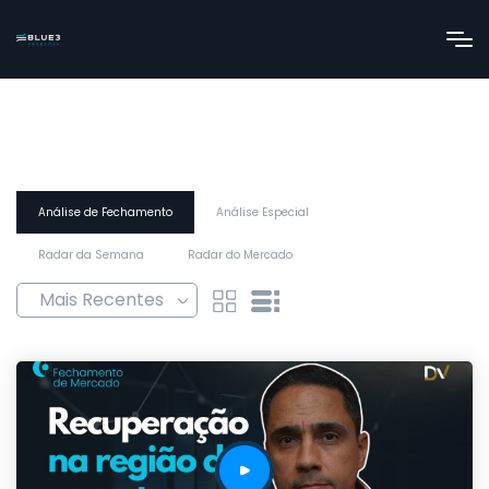
Análise de Fechamento
Análise Especial
Radar da Semana
Radar do Mercado