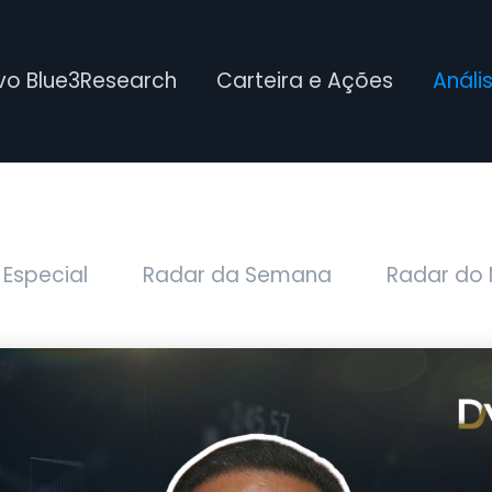
ivo Blue3Research
Carteira e Ações
Análi
 Especial
Radar da Semana
Radar do