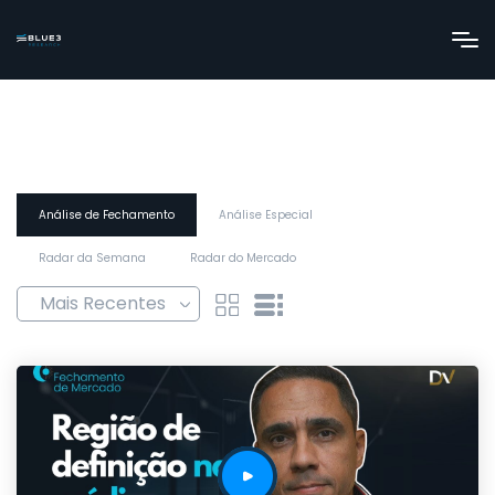
Análise de Fechamento
Análise Especial
Radar da Semana
Radar do Mercado