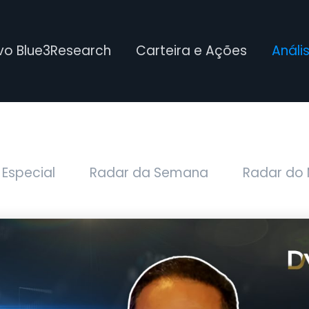
ivo Blue3Research
Carteira e Ações
Análi
 Especial
Radar da Semana
Radar do