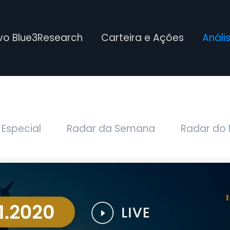
ivo Blue3Research
Carteira e Ações
Análi
 Especial
Radar da Semana
Radar do