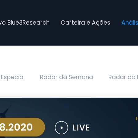
ivo Blue3Research
Carteira e Ações
Análi
 Especial
Radar da Semana
Radar do