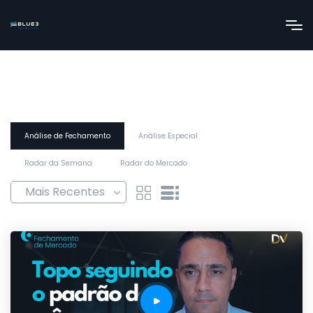
Análise de Fechamento
Análise Especial
Radar da Semana
Radar do Mercado