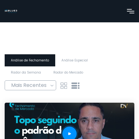
Análise de Fechamento
Análise Especial
Radar da Semana
Radar do Mercado