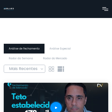
Análise de Fechamento
Análise Especial
Radar da Semana
Radar do Mercado