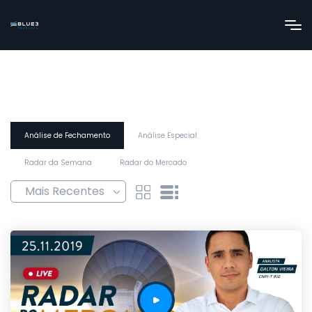
Análise de Fechamento
Análise Especial
Radar da Semana
Radar do Mercado