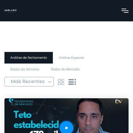
Análise de Fechamento
Análise Especial
Radar da Semana
Radar do Mercado