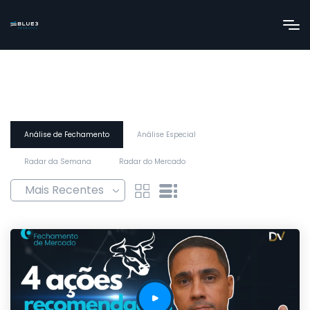
Análise de Fechamento
Análise Especial
Radar da Semana
Radar do Mercado