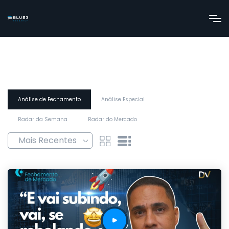
Análise de Fechamento
Análise Especial
Radar da Semana
Radar do Mercado