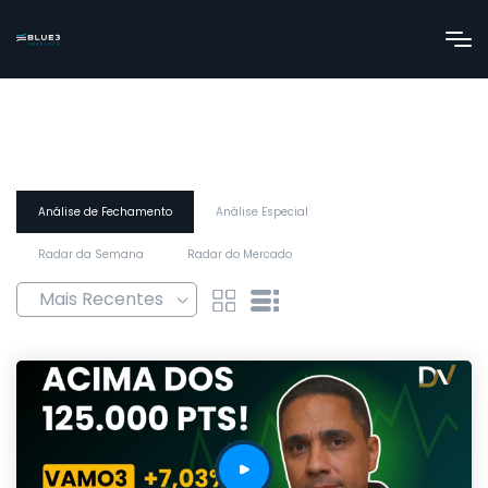
Análise de Fechamento
Análise Especial
Radar da Semana
Radar do Mercado