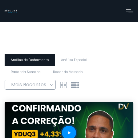
Análise de Fechamento
Análise Especial
Radar da Semana
Radar do Mercado