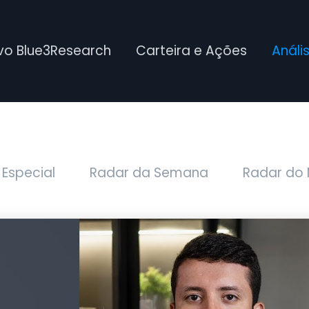
ivo Blue3Research
Carteira e Ações
Análi
 Especial
Radar da Semana
Radar do