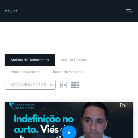
Análise de Fechamento
Análise Especial
Radar da Semana
Radar do Mercado