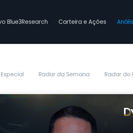
ivo Blue3Research
Carteira e Ações
Análi
 Especial
Radar da Semana
Radar do