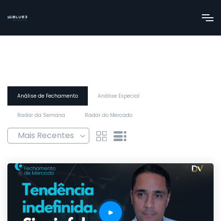
Análise de Fechamento
Análise Especial
Radar da Semana
Radar do Mercado