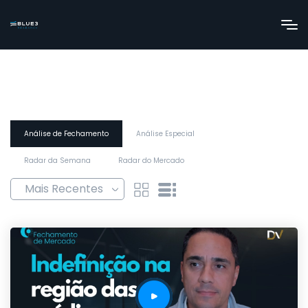
Análise de Fechamento
Análise Especial
Radar da Semana
Radar do Mercado