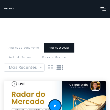
Análise de Fechamento
Análise Especial
Radar da Semana
Radar do Mercado