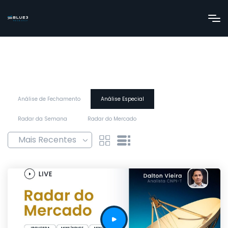
Análise de Fechamento
Análise Especial
Radar da Semana
Radar do Mercado